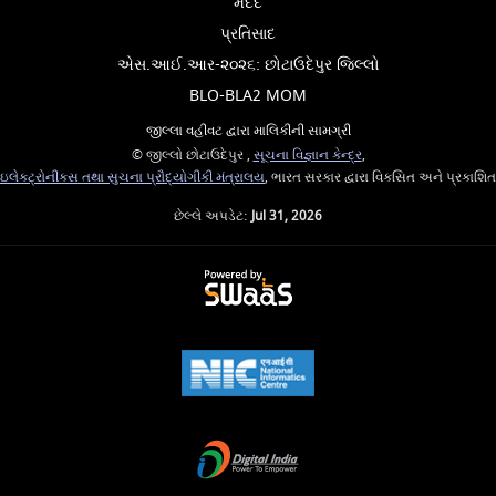
મદદ
પ્રતિસાદ
એસ.આઈ.આર-૨૦૨૬: છોટાઉદેપુર જિલ્લો
BLO-BLA2 MOM
જીલ્લા વહીવટ દ્વારા માલિકીની સામગ્રી
© જીલ્લો છોટાઉદેપુર ,
સૂચના વિજ્ઞાન કેન્દ્ર
,
ઇલેક્ટ્રોનીક્સ તથા સુચના પ્રૌદ્યોગીકી મંત્રાલય
, ભારત સરકાર દ્વારા વિકસિત અને પ્રકાશિત
છેલ્લે અપડેટ:
Jul 31, 2026