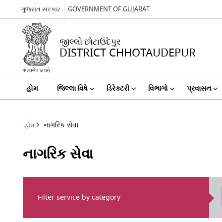
ગુજરાત સરકાર
GOVERNMENT OF GUJARAT
જીલ્લો છોટાઉદેપુર
DISTRICT CHHOTAUDEPUR
હોમ
જિલ્લા વિષે
ડિરેક્ટરી
વિભાગો
પ્રવાસન
નાગરિક સેવા
હોમ
નાગરિક સેવા
Filter service by category