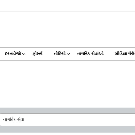
દસ્તાવેજો
ફોર્મ્સ
નોટિસો
નાગરિક સેવાઓ
મીડિયા ગેલે