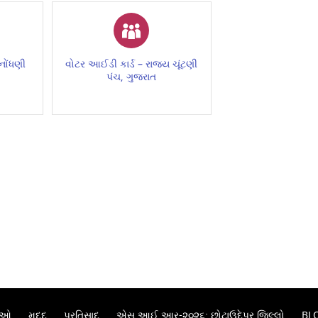
નોંધણી
વોટર આઈડી કાર્ડ – રાજ્ય ચૂંટણી
પંચ, ગુજરાત
તિઓ
મદદ
પ્રતિસાદ
એસ.આઈ.આર-૨૦૨૬: છોટાઉદેપુર જિલ્લો
BL