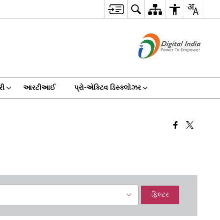
રી
આરટીઆઈ
પ્રો-એક્ટિવ ડિસ્ક્લોઝર
ફિલ્ટર