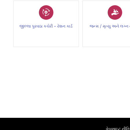
જીલ્લા પુરવઠા કચેરી – રેશન કાર્ડ
જન્મ / મૃત્યુ અને લગ્ન 
વેબસાઇટ ની