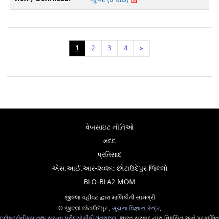
1
2
3
4
»
વેબસાઇટ નીતિઓ
મદદ
પ્રતિસાદ
એસ.આઈ.આર-૨૦૨૬: છોટાઉદેપુર જિલ્લો
BLO-BLA2 MOM
જીલ્લા વહીવટ દ્વારા માલિકીની સામગ્રી
© જીલ્લો છોટાઉદેપુર ,
સૂચના વિજ્ઞાન કેન્દ્ર
,
ઇલેક્ટ્રોનીક્સ તથા સુચના પ્રૌદ્યોગીકી મંત્રાલય
, ભારત સરકાર દ્વારા વિકસિત અને પ્રકાશિત