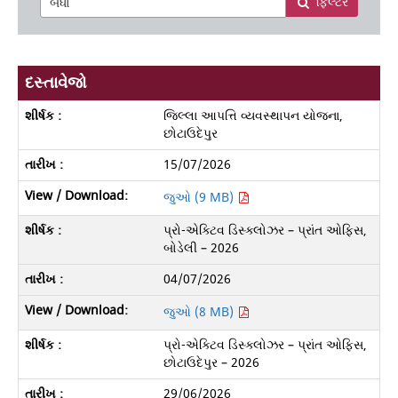
ફિલ્ટર
દસ્તાવેજો
જિલ્લા આપત્તિ વ્યવસ્થાપન યોજના,
છોટાઉદેપુર
15/07/2026
જુઓ (9 MB)
પ્રો-એક્ટિવ ડિસ્ક્લોઝર – પ્રાંત ઓફિસ,
બોડેલી – 2026
04/07/2026
જુઓ (8 MB)
પ્રો-એક્ટિવ ડિસ્ક્લોઝર – પ્રાંત ઓફિસ,
છોટાઉદેપુર – 2026
29/06/2026