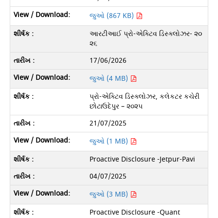
જુઓ (867 KB)
આરટીઆઈ પ્રો-એક્ટિવ ડિસ્ક્લોઝર- ૨૦
૨૬
17/06/2026
જુઓ (4 MB)
પ્રો-એક્ટિવ ડિસ્ક્લોઝર, કલેકટર કચેરી
છોટાઉદેપુર – ૨૦૨૫
21/07/2025
જુઓ (1 MB)
Proactive Disclosure -Jetpur-Pavi
04/07/2025
જુઓ (3 MB)
Proactive Disclosure -Quant